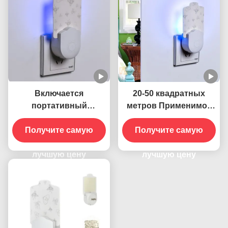
Включается
20-50 квадратных
портативный
метров Применимое
настенный розетка
электрическое
электрическая 395 НМ
Получите самую
Получите самую
стеновое
УФ-убийца комаров
подключение к
лампа устойчивый и
лучшую цену
розетке УФ лампа-
лучшую цену
эффективный
убийца комаров
контроль насекомых
Твердое состояние
Высокоэффективное