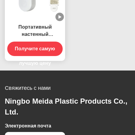
Портативный
настенный
электрический 395 НМ
УФ Убийца комаров
Получите самую
Лампа для летающих
насекомых Убийца
лучшую цену
ловителей
Свяжитесь с нами
Ningbo Meida Plastic Products Co.,
Ltd.
Электронная почта