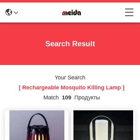
Search Result
Your Search
[ Rechargeable Mosquito Killing Lamp ]
Match
109
Продукты