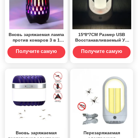
Вновь заряжаемая лампа
15*8*7CM Размер USB
против комаров 3 в 1
Восстанавливаемый УФ
многофункциональная
Комароубийственная
муха убийца насекомых
лампа
Получите самую
Получите самую
электрический шок жучок
Комароубийственная
лучшую цену
лучшую цену
заппер для лета
лампа Ночное освещение
с наклеенной доской
Вновь заряжаемая
Перезаряжаемая