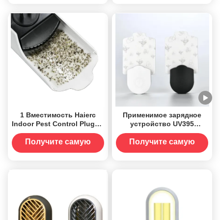
лучшую цену
лучшую цену
1 Вместимость Haierc
Применимое зарядное
Indoor Pest Control Plug-in
устройство UV395
Москитоубивающая
Электрическая лампа для
лампа Лампа-убийца
уничтожения комаров с
Получите самую
Получите самую
насекомых 480 часов
подключаемой крепкой
лучшую цену
лучшую цену
Время использования
подставкой