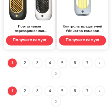
Портативная
Контроль вредителей
перезаряжаемая
Убийство комаров
электрическая лампа-
Утилитарный
убийца комаров ловушка
утилитарный
Получите самую
Получите самую
ECO с зарядным
утилитарный
лучшую цену
лучшую цену
устройством для зарядки
утилитарный утилитар
труб
1
2
3
4
5
6
7
1
2
3
4
5
6
7