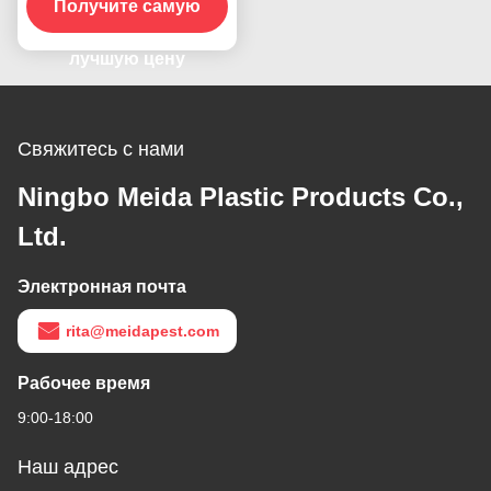
УФ Убийца комаров
Получите самую
Лампа для летающих
насекомых Убийца
лучшую цену
ловителей
Свяжитесь с нами
Ningbo Meida Plastic Products Co.,
Ltd.
Электронная почта
rita@meidapest.com
Рабочее время
9:00-18:00
Наш адрес