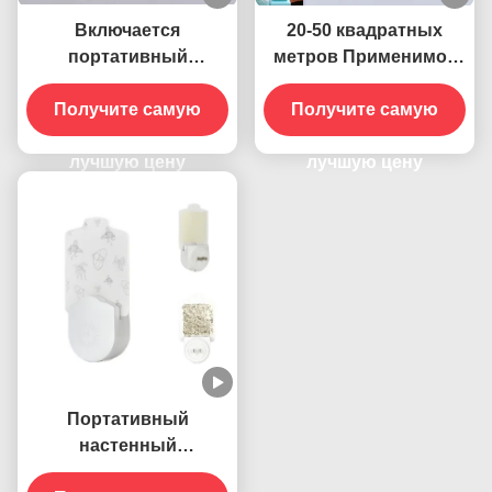
Включается
20-50 квадратных
портативный
метров Применимое
настенный розетка
электрическое
электрическая 395 НМ
Получите самую
Получите самую
стеновое
УФ-убийца комаров
подключение к
лампа устойчивый и
лучшую цену
розетке УФ лампа-
лучшую цену
эффективный
убийца комаров
контроль насекомых
Твердое состояние
Высокоэффективное
Портативный
настенный
электрический 395 НМ