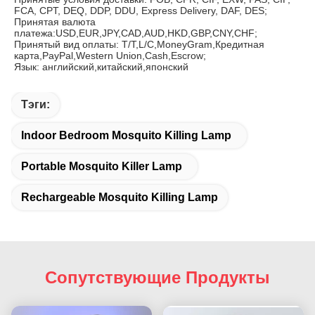
FCA, CPT, DEQ, DDP, DDU, Express Delivery, DAF, DES;
Принятая валюта 
платежа:USD,EUR,JPY,CAD,AUD,HKD,GBP,CNY,CHF;
Принятый вид оплаты: T/T,L/C,MoneyGram,Кредитная 
карта,PayPal,Western Union,Cash,Escrow;
Язык: английский,китайский,японский
Тэги:
Indoor Bedroom Mosquito Killing Lamp
Portable Mosquito Killer Lamp
Rechargeable Mosquito Killing Lamp
Сопутствующие Продукты