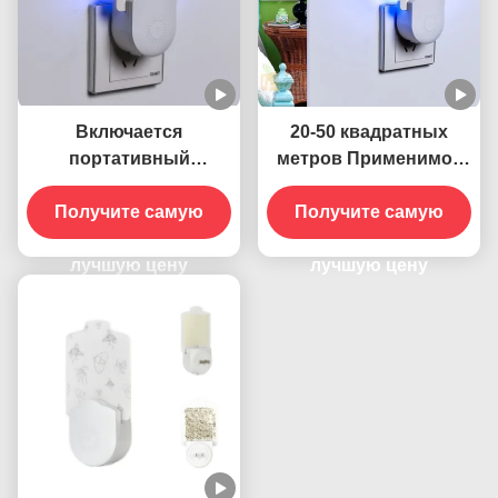
Включается
20-50 квадратных
портативный
метров Применимое
настенный розетка
электрическое
электрическая 395 НМ
Получите самую
Получите самую
стеновое
УФ-убийца комаров
подключение к
лампа устойчивый и
лучшую цену
розетке УФ лампа-
лучшую цену
эффективный
убийца комаров
контроль насекомых
Твердое состояние
Высокоэффективное