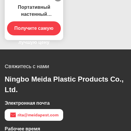
Портативный
настенный
электрический 395 НМ
УФ Убийца комаров
Получите самую
Лампа для летающих
насекомых Убийца
лучшую цену
ловителей
Свяжитесь с нами
Ningbo Meida Plastic Products Co.,
Ltd.
Электронная почта
rita@meidapest.com
Рабочее время