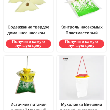
Содержание твердое
Контроль насекомых
домашнее насекомое
Пластмассовый
насекомое клей
ловушный пакет для
Получите самую
Получите самую
оконный уголок
безопасной и
лучшую цену
лучшую цену
мухоловка убийца
экологически чистой
ловец клейкие
борьбы с
подкладки 54г
вредителями
Источник питания
Мухоловки Внешний