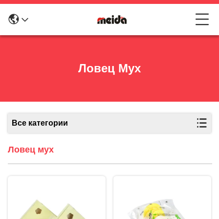
Ловец Мух
Все категории
Ловец мух