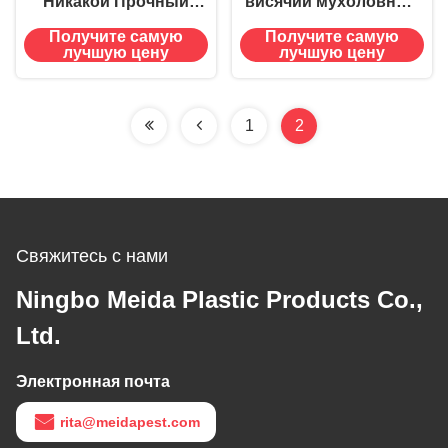
Никакой Прочный
висячий мухоловный
наружный висячий
пакет с 15g 30g
Получите самую
Получите самую
мухоловка
приманкой
лучшую цену
лучшую цену
одноразовый
Изготовлен из
мухоловка для
материала PP PET
фруктов
1
2
Свяжитесь с нами
Ningbo Meida Plastic Products Co.,
Ltd.
Электронная почта
rita@meidapest.com