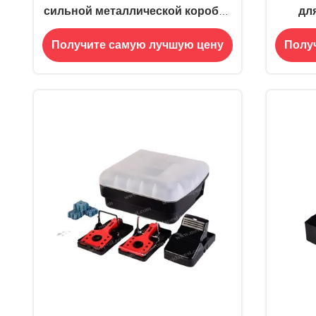
сильной металлической коробки
дл
приманки для контроля
пласт
Получите самую лучшую цену
Полу
грызунов
в