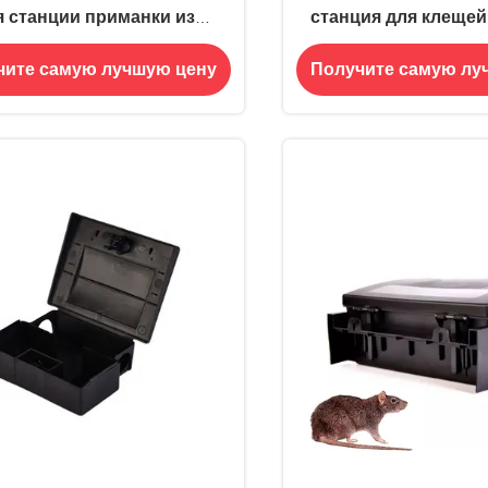
я станции приманки из
станция для клещей
ика ПП для долговечного
для домашних пла
чите самую лучшую цену
Получите самую лу
решения по борьбе с
мышей Крысоловна
редителями грызунов
800г