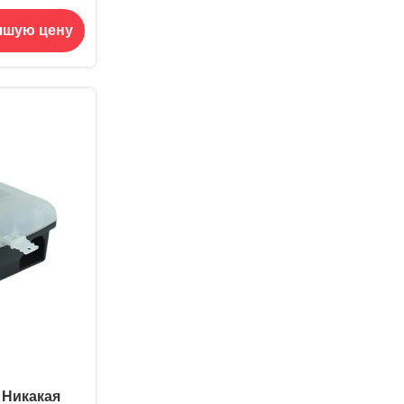
Приманка
чшую цену
ючом
 Никакая