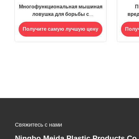
Многофункциональная мышиная
П
ловушка для борьбы с
вред
вредителями
приман
Получите самую лучшую цену
Полу
дл
Свяжитесь с нами
Ningbo Meida Plastic Products Co.