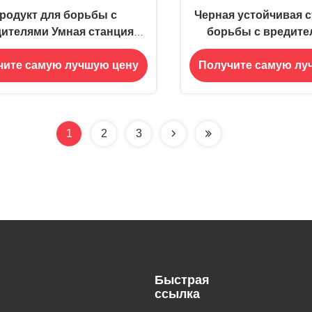
родукт для борьбы с
Черная устойчивая с
ителями Умная станция
борьбы с вредите
ки для грызунов Туннель
мышей грызунов 
чите самую лучшую цену
Получите самую лу
я мышей и тараканов 5
ловушкой
Способность
1
2
3
Быстрая
ссылка
,