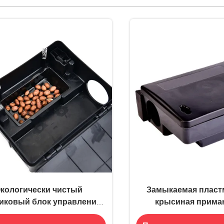
кологически чистый
Замыкаемая пласт
иковый блок управления
крысиная прима
ызунами для станции
эффективного б