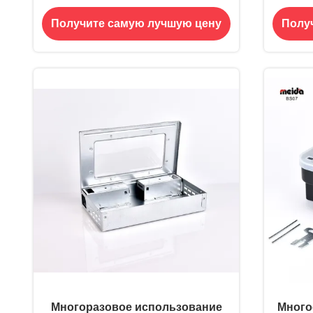
прочная черная пластиковая
кр
Получите самую лучшую цену
Полу
приманка станция борьба с
лову
вредителями
место
Многоразовое использование
Много