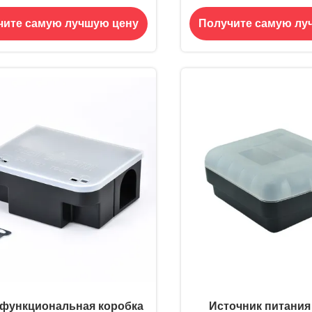
ысовая мышь мышиная
Мыши Мыши Крыса 
чите самую лучшую цену
Получите самую лу
шка приманка станция с
Станция с кл
м для пружинной ловушки
и приманки 262г
функциональная коробка
Источник питания