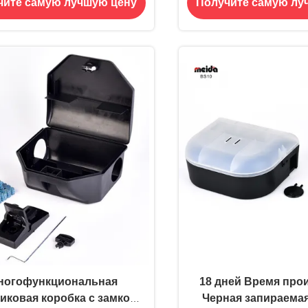
чите самую лучшую цену
Получите самую лу
иманки для мышей без
вредителями в д
источника питания
гостиницах и о
ногофункциональная
18 дней Время про
иковая коробка с замком
Черная запираемая