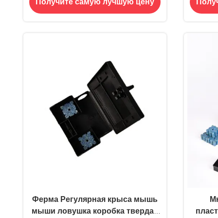
Получите самую лучшую цену
Полу
пр
Ферма Регулярная крыса мышь
М
мыши ловушка коробка твердая
пласт