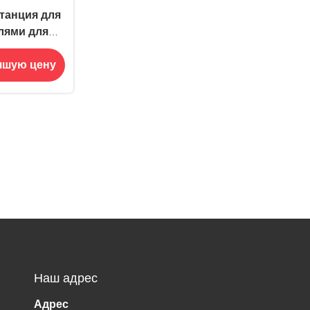
танция для
лями для
с липкой
чшую цену
Наш адрес
Адрес