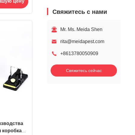
чшую цену
омашних
фисах
Свяжитесь с нами
Mr. Ms. Meida Shen
rita@meidapest.com
+8613780050909
Свяжитесь сейчас
изводства
 коробка