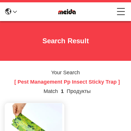
Search Result
Your Search
[ Pest Management Pp Insect Sticky Trap ]
Match
1
Продукты